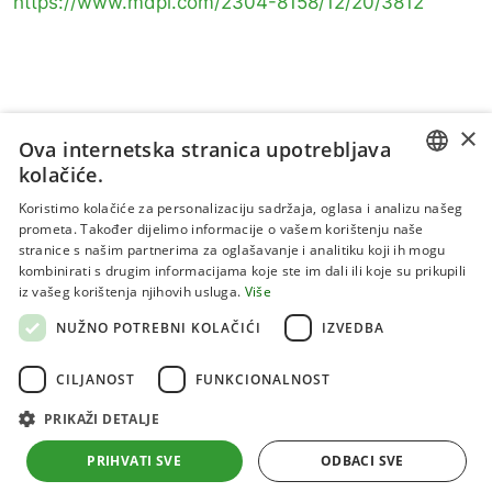
https://www.mdpi.com/2304-8158/12/20/3812
×
Ova internetska stranica upotrebljava
kolačiće.
CROATIAN
Koristimo kolačiće za personalizaciju sadržaja, oglasa i analizu našeg
prometa. Također dijelimo informacije o vašem korištenju naše
ENGLISH
stranice s našim partnerima za oglašavanje i analitiku koji ih mogu
kombinirati s drugim informacijama koje ste im dali ili koje su prikupili
Uvjeti korištenja
iz vašeg korištenja njihovih usluga.
Više
Politika privatnosti
NUŽNO POTREBNI KOLAČIĆI
IZVEDBA
Kolačići
CILJANOST
FUNKCIONALNOST
PRIKAŽI DETALJE
Sva prava pridržana 2026 Institut za jadranske kulture i
melioraciju krša
PRIHVATI SVE
ODBACI SVE