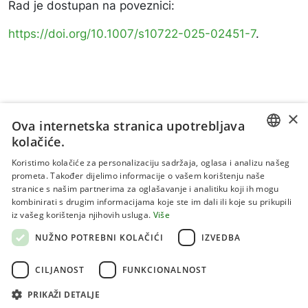
Rad je dostupan na poveznici:
https://doi.org/10.1007/s10722-025-02451-7
.
×
Ova internetska stranica upotrebljava
kolačiće.
CROATIAN
Koristimo kolačiće za personalizaciju sadržaja, oglasa i analizu našeg
prometa. Također dijelimo informacije o vašem korištenju naše
ENGLISH
stranice s našim partnerima za oglašavanje i analitiku koji ih mogu
kombinirati s drugim informacijama koje ste im dali ili koje su prikupili
Uvjeti korištenja
iz vašeg korištenja njihovih usluga.
Više
Politika privatnosti
NUŽNO POTREBNI KOLAČIĆI
IZVEDBA
Kolačići
CILJANOST
FUNKCIONALNOST
PRIKAŽI DETALJE
Sva prava pridržana 2026 Institut za jadranske kulture i