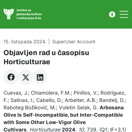
Publikacije
Skip to main content
15. listopada 2024.
SuperUser Account
Objavljen rad u časopisu
Horticulturae
Cuevas, J.; Chiamolera, F.M.; Pinillos, V.; Rodríguez,
F.; Salinas, I.; Cabello, D.; Arbeiter, A.B.; Bandelj, D.;
Raboteg Božiković, M.; Vuletin Selak, G.
Arbosana
Olive Is Self-Incompatible, but Inter-Compatible
with Some Other Low-Vigor Olive
Cultivars
.
Horticulturae
2024
,
10
, 739. (Q1; IF=3,1)