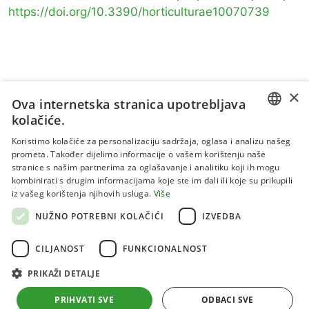
https://doi.org/10.3390/horticulturae10070739
×
Ova internetska stranica upotrebljava
kolačiće.
CROATIAN
Koristimo kolačiće za personalizaciju sadržaja, oglasa i analizu našeg
prometa. Također dijelimo informacije o vašem korištenju naše
ENGLISH
stranice s našim partnerima za oglašavanje i analitiku koji ih mogu
kombinirati s drugim informacijama koje ste im dali ili koje su prikupili
Uvjeti korištenja
iz vašeg korištenja njihovih usluga.
Više
Politika privatnosti
NUŽNO POTREBNI KOLAČIĆI
IZVEDBA
Kolačići
CILJANOST
FUNKCIONALNOST
PRIKAŽI DETALJE
Sva prava pridržana 2026 Institut za jadranske kulture i
melioraciju krša
PRIHVATI SVE
ODBACI SVE