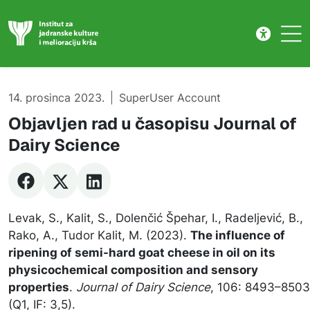
Publikacije
Skip to main content
14. prosinca 2023.
SuperUser Account
Objavljen rad u časopisu Journal of
Dairy Science
Levak, S., Kalit, S., Dolenčić Špehar, I., Radeljević, B.,
Rako, A., Tudor Kalit, M. (2023).
The influence of
ripening of semi-hard goat cheese in oil on its
physicochemical composition and sensory
properties
.
Journal of Dairy Science
, 106: 8493–8503
(Q1, IF: 3,5).