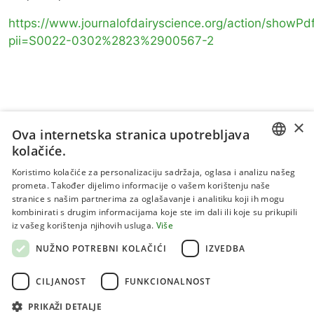
https://www.journalofdairyscience.org/action/showPd
pii=S0022-0302%2823%2900567-2
×
Ova internetska stranica upotrebljava
kolačiće.
CROATIAN
Koristimo kolačiće za personalizaciju sadržaja, oglasa i analizu našeg
prometa. Također dijelimo informacije o vašem korištenju naše
ENGLISH
stranice s našim partnerima za oglašavanje i analitiku koji ih mogu
kombinirati s drugim informacijama koje ste im dali ili koje su prikupili
Uvjeti korištenja
iz vašeg korištenja njihovih usluga.
Više
Politika privatnosti
NUŽNO POTREBNI KOLAČIĆI
IZVEDBA
Kolačići
CILJANOST
FUNKCIONALNOST
PRIKAŽI DETALJE