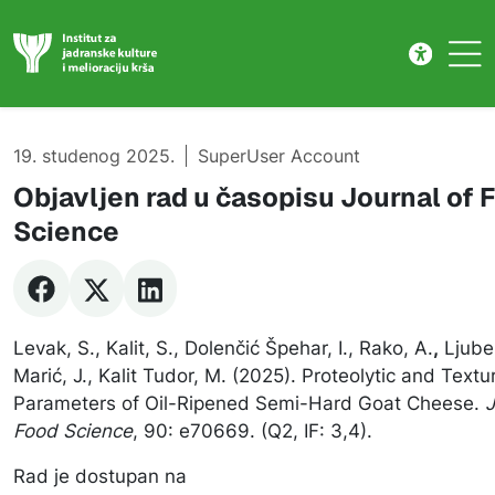
Publikacije
Skip to main content
19. studenog 2025.
SuperUser Account
Objavljen rad u časopisu Journal of 
Science
Levak, S., Kalit, S., Dolenčić Špehar, I., Rako, A.
,
Ljuben
Marić, J., Kalit Tudor, M. (2025). Proteolytic and Textu
Parameters of Oil-Ripened Semi-Hard Goat Cheese.
J
Food Science
, 90: e70669. (Q2, IF: 3,4).
Rad je dostupan na