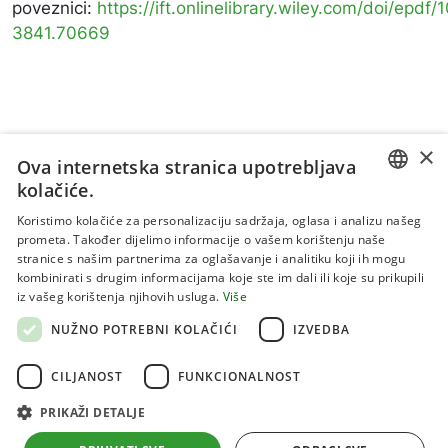
poveznici:
https://ift.onlinelibrary.wiley.com/doi/epdf/
3841.70669
×
Ova internetska stranica upotrebljava
kolačiće.
CROATIAN
Koristimo kolačiće za personalizaciju sadržaja, oglasa i analizu našeg
prometa. Također dijelimo informacije o vašem korištenju naše
ENGLISH
stranice s našim partnerima za oglašavanje i analitiku koji ih mogu
kombinirati s drugim informacijama koje ste im dali ili koje su prikupili
Uvjeti korištenja
iz vašeg korištenja njihovih usluga.
Više
Politika privatnosti
NUŽNO POTREBNI KOLAČIĆI
IZVEDBA
Kolačići
CILJANOST
FUNKCIONALNOST
PRIKAŽI DETALJE
Sva prava pridržana 2026 Institut za jadranske kulture i
melioraciju krša