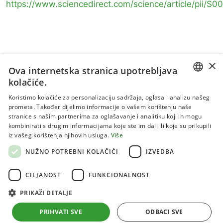
https://www.sciencedirect.com/science/article/pii/
×
Ova internetska stranica upotrebljava
kolačiće.
CROATIAN
Koristimo kolačiće za personalizaciju sadržaja, oglasa i analizu našeg
prometa. Također dijelimo informacije o vašem korištenju naše
ENGLISH
stranice s našim partnerima za oglašavanje i analitiku koji ih mogu
kombinirati s drugim informacijama koje ste im dali ili koje su prikupili
Uvjeti korištenja
iz vašeg korištenja njihovih usluga.
Više
Politika privatnosti
NUŽNO POTREBNI KOLAČIĆI
IZVEDBA
Kolačići
CILJANOST
FUNKCIONALNOST
PRIKAŽI DETALJE
Sva prava pridržana 2026 Institut za jadranske kulture i
melioraciju krša
PRIHVATI SVE
ODBACI SVE