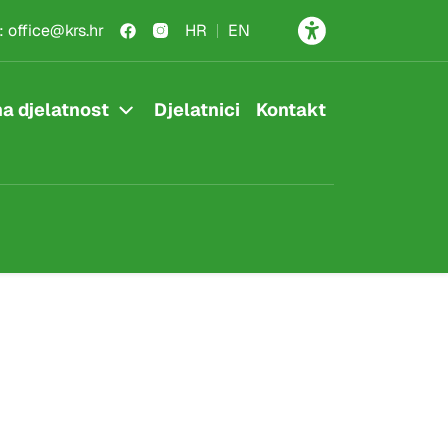
:
office@krs.hr
HR
EN
a djelatnost
Djelatnici
Kontakt