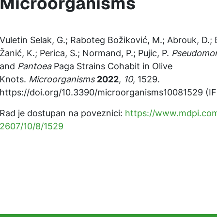
Microorganisms
Vuletin Selak, G.; Raboteg Božiković, M.; Abrouk, D.; B
Žanić, K.; Perica, S.; Normand, P.; Pujic, P.
Pseudomo
and
Pantoea
Paga Strains Cohabit in Olive
Knots.
Microorganisms
2022
,
10
, 1529.
https://doi.org/10.3390/microorganisms10081529 (IF
Rad je dostupan na poveznici:
https://www.mdpi.co
2607/10/8/1529