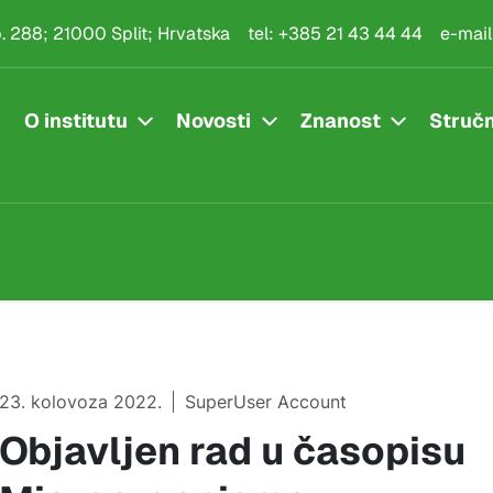
.p. 288; 21000 Split; Hrvatska
tel:
+385 21 43 44 44
e-mail
O institutu
Novosti
Znanost
Stručn
23. kolovoza 2022.
SuperUser Account
Objavljen rad u časopisu