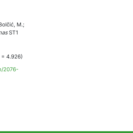
olčić, M.;
nas
ST1
 = 4.926)
m/2076-