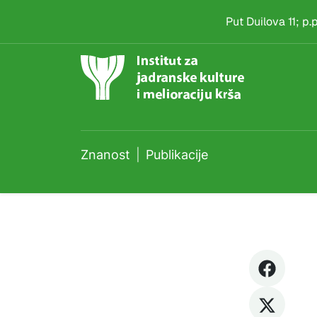
Publikacije
Skip to main content
Put Duilova 11; p
Znanost
Publikacije