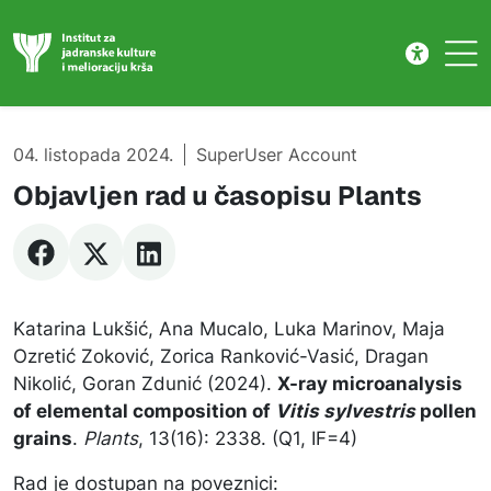
Publikacije
Skip to main content
04. listopada 2024.
SuperUser Account
Objavljen rad u časopisu Plants
Katarina Lukšić, Ana Mucalo, Luka Marinov, Maja
Ozretić Zoković, Zorica Ranković-Vasić, Dragan
Nikolić, Goran Zdunić (2024).
X-ray microanalysis
of elemental composition of
Vitis sylvestris
pollen
grains
.
Plants
, 13(16): 2338. (Q1, IF=4)
Rad je dostupan na poveznici: