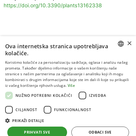
https://doi.org/10.3390/plants13162338
×
Ova internetska stranica upotrebljava
kolačiće.
CROATIAN
Koristimo kolačiće za personalizaciju sadržaja, oglasa i analizu našeg
prometa. Također dijelimo informacije o vašem korištenju naše
ENGLISH
stranice s našim partnerima za oglašavanje i analitiku koji ih mogu
kombinirati s drugim informacijama koje ste im dali ili koje su prikupili
Uvjeti korištenja
iz vašeg korištenja njihovih usluga.
Više
Politika privatnosti
NUŽNO POTREBNI KOLAČIĆI
IZVEDBA
Kolačići
CILJANOST
FUNKCIONALNOST
PRIKAŽI DETALJE
Sva prava pridržana 2026 Institut za jadranske kulture i
melioraciju krša
PRIHVATI SVE
ODBACI SVE