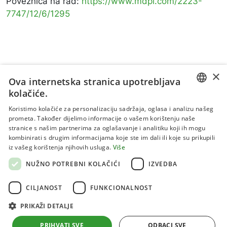
Poveznica na rad:
https://www.mdpi.com/2223-
7747/12/6/1295
×
Ova internetska stranica upotrebljava
kolačiće.
CROATIAN
Koristimo kolačiće za personalizaciju sadržaja, oglasa i analizu našeg
prometa. Također dijelimo informacije o vašem korištenju naše
ENGLISH
stranice s našim partnerima za oglašavanje i analitiku koji ih mogu
kombinirati s drugim informacijama koje ste im dali ili koje su prikupili
Uvjeti korištenja
iz vašeg korištenja njihovih usluga.
Više
Politika privatnosti
NUŽNO POTREBNI KOLAČIĆI
IZVEDBA
Kolačići
CILJANOST
FUNKCIONALNOST
PRIKAŽI DETALJE
Sva prava pridržana 2026 Institut za jadranske kulture i
melioraciju krša
PRIHVATI SVE
ODBACI SVE