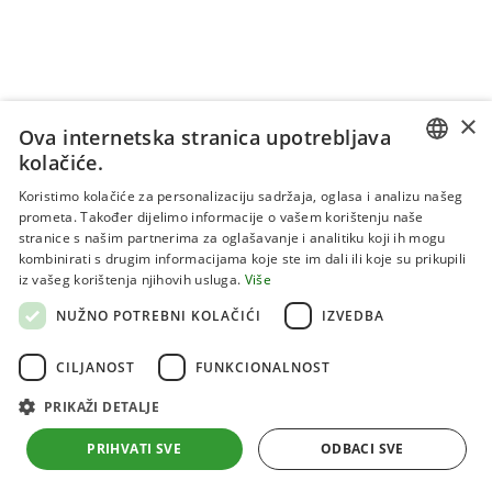
×
Ova internetska stranica upotrebljava
kolačiće.
CROATIAN
Koristimo kolačiće za personalizaciju sadržaja, oglasa i analizu našeg
prometa. Također dijelimo informacije o vašem korištenju naše
ENGLISH
stranice s našim partnerima za oglašavanje i analitiku koji ih mogu
kombinirati s drugim informacijama koje ste im dali ili koje su prikupili
Uvjeti korištenja
iz vašeg korištenja njihovih usluga.
Više
Politika privatnosti
NUŽNO POTREBNI KOLAČIĆI
IZVEDBA
Kolačići
CILJANOST
FUNKCIONALNOST
PRIKAŽI DETALJE
Sva prava pridržana 2026 Institut za jadranske kulture i
melioraciju krša
PRIHVATI SVE
ODBACI SVE