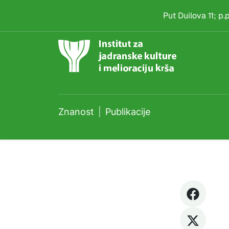
Publikacije
Skip to main content
Put Duilova 11; p
Znanost
Publikacije