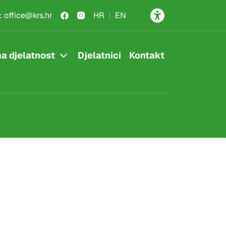
:
office@krs.hr
HR
EN
a djelatnost
Djelatnici
Kontakt