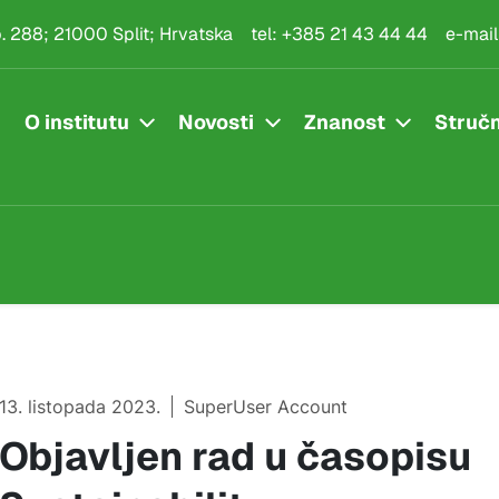
.p. 288; 21000 Split; Hrvatska
tel:
+385 21 43 44 44
e-mail
O institutu
Novosti
Znanost
Stručn
13. listopada 2023.
SuperUser Account
Objavljen rad u časopisu