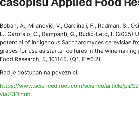
časopisu Applied Food R
Boban, A., Milanović, V., Cardinali, F., Radman, S., Osi
L., Garofalo, C., Rampanti, G., Budić-Leto, I. (2025) 
potential of indigenous Saccharomyces cerevisiae f
grapes for use as starter cultures in the winemaking
Food Research, 5, 101145. (Q1, IF=6,2)
Rad je dostupan na poveznici:
https://www.sciencedirect.com/science/article/pii
via%3Dihub
.