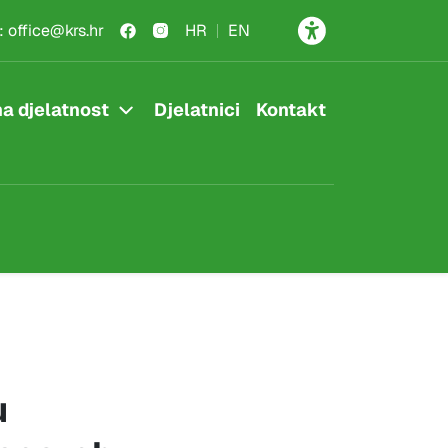
:
office@krs.hr
HR
EN
a djelatnost
Djelatnici
Kontakt
u