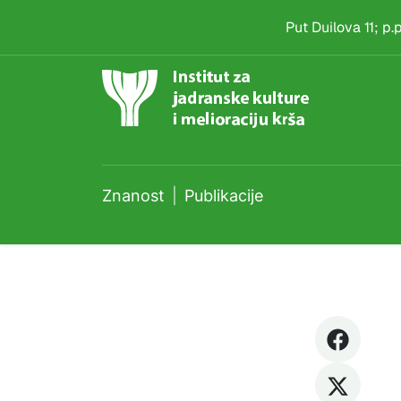
Publikacije
Skip to main content
Put Duilova 11; p
Znanost
Publikacije