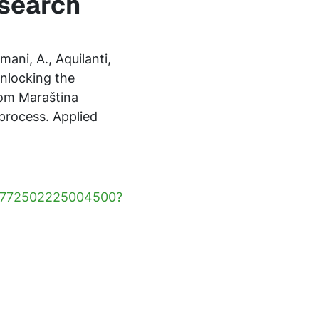
esearch
mani, A., Aquilanti,
Unlocking the
rom Maraština
 process. Applied
/S2772502225004500?