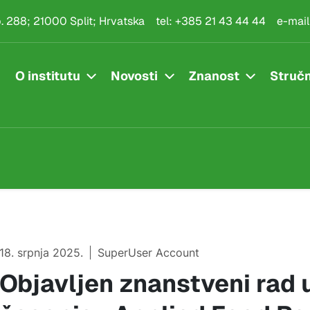
.p. 288; 21000 Split; Hrvatska
tel:
+385 21 43 44 44
e-mail
O institutu
Novosti
Znanost
Stručn
18. srpnja 2025.
SuperUser Account
Objavljen znanstveni rad 