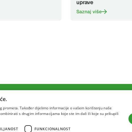
uprave
Saznaj više
će.
Uvjeti korištenja
Politika pr
šeg prometa. Također dijelimo informacije o vašem korištenju naše
mbinirati s drugim informacijama koje ste im dali ili koje su prikupili
ILJANOST
FUNKCIONALNOST