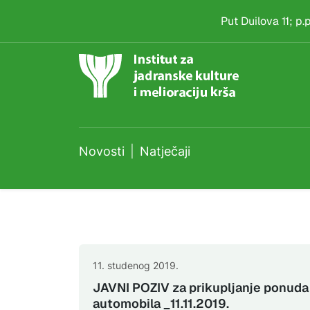
Natječaji
Skip to main content
Put Duilova 11; p
Novosti
Natječaji
11. studenog 2019.
JAVNI POZIV za prikupljanje ponuda 
automobila _11.11.2019.