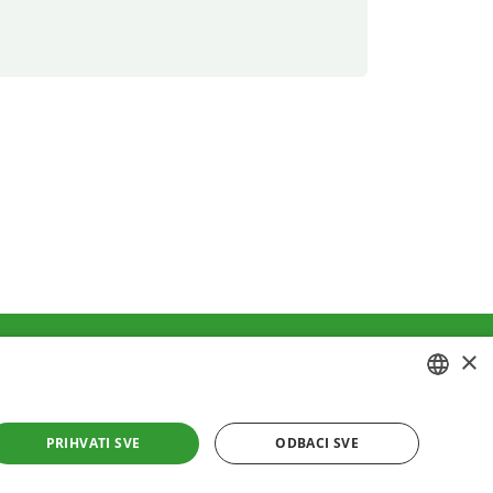
×
ivatnosti
Kolačići
CROATIAN
PRIHVATI SVE
ODBACI SVE
ENGLISH