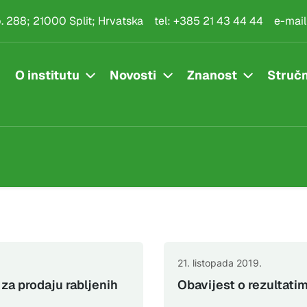
.p. 288; 21000 Split; Hrvatska
tel:
+385 21 43 44 44
e-mail
O institutu
Novosti
Znanost
Stručn
21. listopada 2019.
za prodaju rabljenih
Obavijest o rezultatim