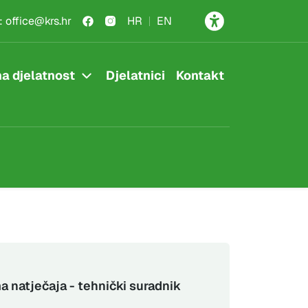
:
office@krs.hr
HR
EN
a djelatnost
Djelatnici
Kontakt
a natječaja - tehnički suradnik